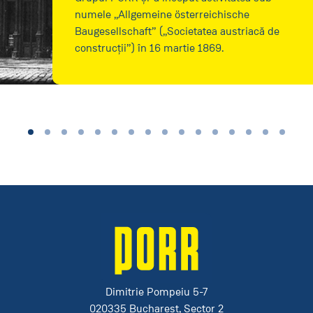
numele „Allgemeine österreichische
Baugesellschaft” („Societatea austriacă de
construcții”) în 16 martie 1869.
Dimitrie Pompeiu 5-7
020335 Bucharest, Sector 2