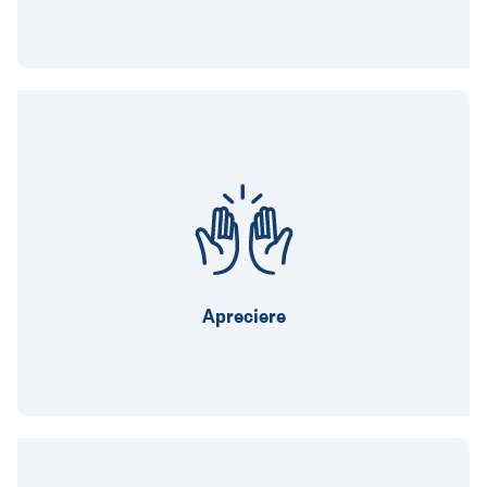
Diversitatea e o necesitate.
Eu nu sunt buricul pământului.
Pentru noi, fairplay-ul este o chestiune de
onoare.
Apreciere