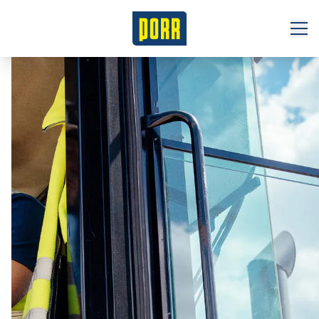
Joburi
Despre noi
Programe pentru studenți
Internship
Stagiu de practică în perioada verii
Domenii de activitate
Inovare
Infrastructura locală