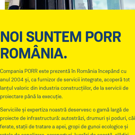
Infrastructură Proiecte Speciale
Infrastructură Mari Proiecte
Construcții Civile
NOI SUNTEM PORR
Contact
ROMÂNIA.
România
(Aktuell:
Land ändern
)
:
Compania PORR este prezentă în România începând cu
anul 2004 și, ca furnizor de servicii integrate, acoperă tot
lanțul valoric din industria construcțiilor, de la servicii de
proiectare până la execuție.
Serviciile și expertiza noastră deservesc o gamă largă de
proiecte de infrastructură: autostrăzi, drumuri și poduri, căi
ferate, stații de tratare a apei, gropi de gunoi ecologice și