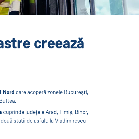
astre creează
ti Nord
care acoperă zonele București,
 Buftea.
a
cuprinde județele Arad, Timiș, Bihor,
două stații de asfalt: la Vladimirescu