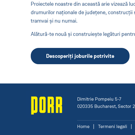
Proiectele noastre din această arie vizează luc
drumurilor naționale de județene, construcții sau
tramvai și nu numai.
Alătură-te nouă și construiește legături pen
Descoperiți joburile potrivite
Dimitrie Pompeiu 5-7
020335 Bucharest, Sector 
Home
Termeni legali