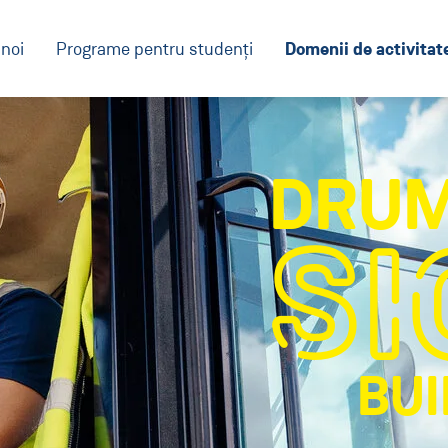
Domenii de activitat
noi
Programe pentru studenți
DRUM
SI
BUI