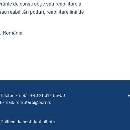
rările de construcție sau reabilitare a
 reabilitări poduri, reabilitare linii de
tru România!
Telefon /mobil
+40 21 312 65-00
P
2
E-mail:
recrutare@porr.ro
Politica de confidențialitate