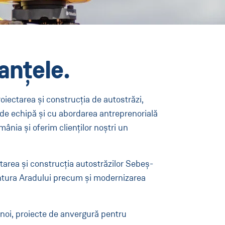
anțele.
roiectarea și construcția de autostrăzi,
u de echipă și cu abordarea antreprenorială
ânia și oferim clienților noștri un
ectarea și construcția autostrăzilor Sebeș-
 centura Aradului precum și modernizarea
e noi, proiecte de anvergură pentru