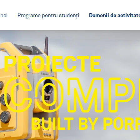
Domenii de activitat
noi
Programe pentru studenți
PROIECTE
COMP
BUILT BY POR