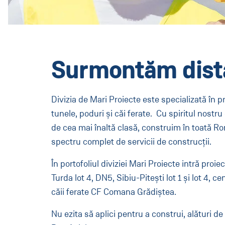
Surmontăm dist
Divizia de Mari Proiecte este specializată în p
tunele, poduri și căi ferate. Cu spiritul nostr
de cea mai înaltă clasă, construim în toată Rom
spectru complet de servicii de construcții.
În portofoliul diviziei Mari Proiecte intră proi
Turda lot 4, DN5, Sibiu-Pitești lot 1 și lot 4,
căii ferate CF Comana Grădiștea.
Nu ezita să aplici pentru a construi, alături d