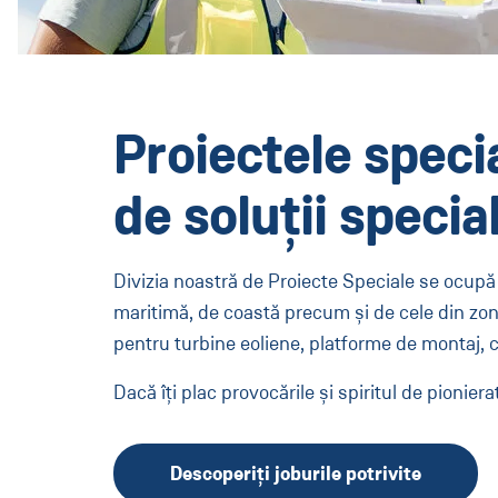
Proiectele speci
de soluții specia
Divizia noastră de Proiecte Speciale se ocupă 
maritimă, de coastă precum și de cele din zon
pentru turbine eoliene, platforme de montaj, 
Dacă îți plac provocările și spiritul de pionier
Descoperiți joburile potrivite