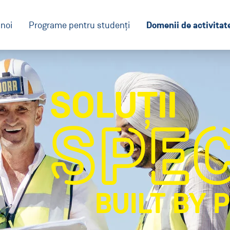
Domenii de activitat
noi
Programe pentru studenți
SOLUȚII
SPEC
BUILT BY 