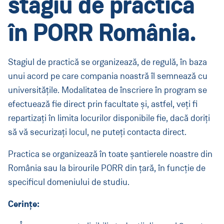
stagiu de practică
Infrastructură Proiecte Speciale
în PORR România.
Infrastructură Mari Proiecte
Construcții Civile
Stagiul de practică se organizează, de regulă, în baza
Contact
unui acord pe care compania noastră îl semnează cu
universitățile. Modalitatea de înscriere în program se
efectuează fie direct prin facultate și, astfel, veți fi
România
(Aktuell:
Land ändern
)
:
repartizați în limita locurilor disponibile fie, dacă doriți
să vă securizați locul, ne puteți contacta direct.
Practica se organizează în toate șantierele noastre din
România sau la birourile PORR din țară, în funcție de
specificul domeniului de studiu.
Cerințe: