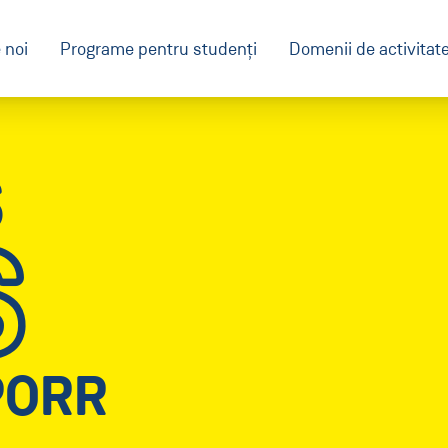
 noi
Programe pentru studenți
Domenii de activitat
S
S
PORR