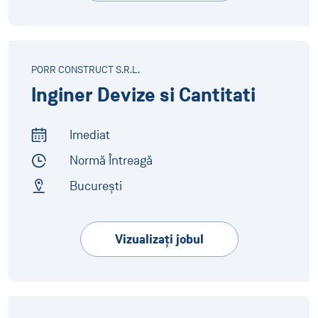
PORR CONSTRUCT S.R.L.
Inginer Devize si Cantitati
Imediat
Start of Work
Normă Întreagă
Employment Type
București
Address
Vizualizaţi jobul