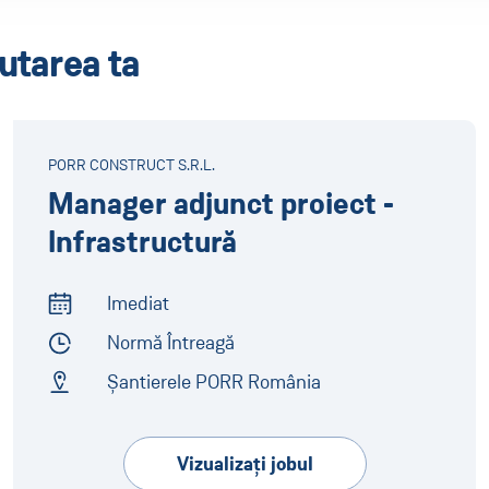
utarea ta
PORR CONSTRUCT S.R.L.
Manager adjunct proiect -
Infrastructură
Imediat
Start of Work
Normă Întreagă
Employment Type
Șantierele PORR România
Address
Vizualizaţi jobul