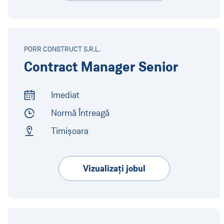
PORR CONSTRUCT S.R.L.
Contract Manager Senior
Imediat
Start of Work
Normă Întreagă
Employment Type
Timișoara
Address
Vizualizaţi jobul