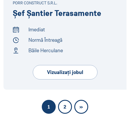
PORR CONSTRUCT S.R.L.
Șef Șantier Terasamente
Imediat
Start of Work
Normă Întreagă
Employment Type
Băile Herculane
Address
Vizualizaţi jobul
1
2
»