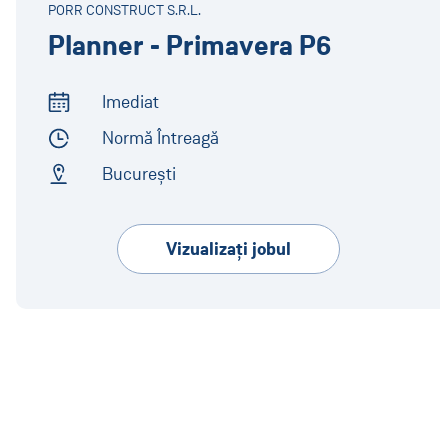
PORR CONSTRUCT S.R.L.
Planner - Primavera P6
Imediat
Start of Work
Normă Întreagă
Employment Type
București
Address
Vizualizaţi jobul