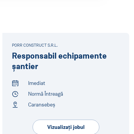
PORR CONSTRUCT S.R.L.
Responsabil echipamente
șantier
Imediat
Start of Work
Normă Întreagă
Employment Type
Caransebeș
Address
Vizualizaţi jobul