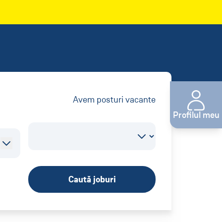
Avem
posturi vacante
Profilul meu
Caută joburi