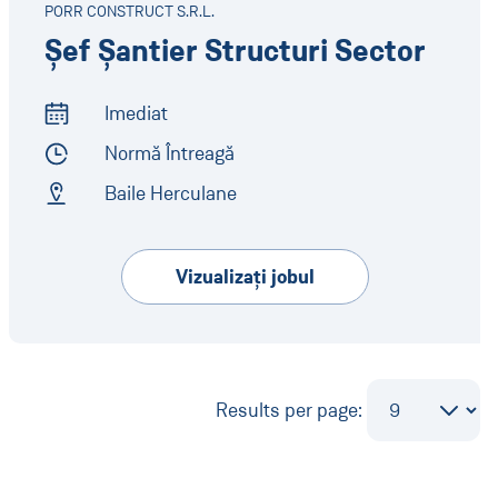
PORR CONSTRUCT S.R.L.
Șef Șantier Structuri Sector
Imediat
Start of Work
Normă Întreagă
Employment Type
Baile Herculane
Address
Vizualizaţi jobul
Results per page: