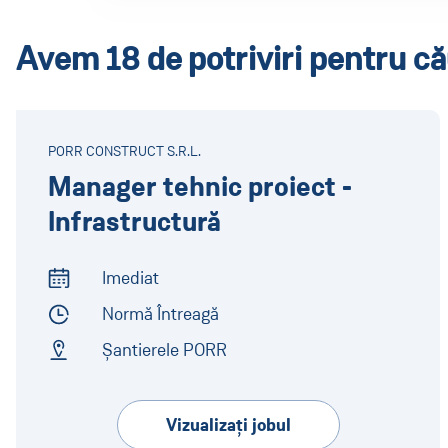
Avem 18 de potriviri pentru că
PORR CONSTRUCT S.R.L.
Manager tehnic proiect -
Infrastructură
Imediat
Start of Work
Normă Întreagă
Employment Type
Șantierele PORR
Address
Vizualizaţi jobul