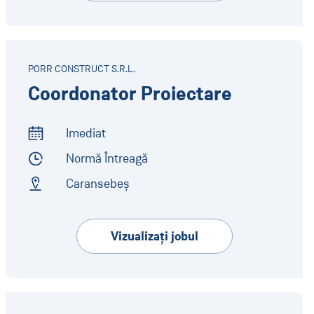
PORR CONSTRUCT S.R.L.
Coordonator Proiectare
Imediat
Start of Work
Normă Întreagă
Employment Type
Caransebeș
Address
Vizualizaţi jobul