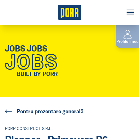
Joburi
Profilul meu
Despre noi
JOBS JOBS
JOBS
Programe pentru studenți
Internship
BUILT BY PORR
Stagiu de practică în perioada verii
Domenii de activitate
Pentru prezentare generală
Inovare
Infrastructura locală
PORR CONSTRUCT S.R.L.