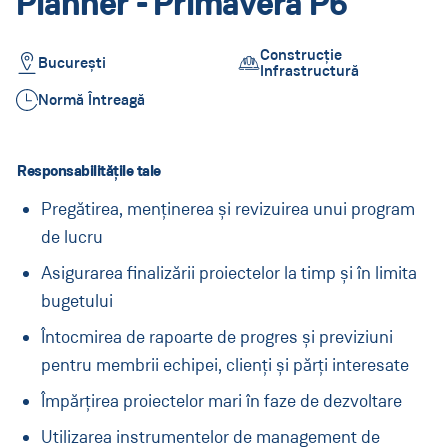
Planner - Primavera P6
Infrastructură Proiecte Speciale
Infrastructură Mari Proiecte
Construcție
București
Infrastructură
Construcții Civile
Normă Întreagă
Contact
Responsabilitățile tale
Pregătirea, menținerea și revizuirea unui program
România
(Aktuell:
Land ändern
)
:
de lucru
Asigurarea finalizării proiectelor la timp și în limita
bugetului
Întocmirea de rapoarte de progres și previziuni
pentru membrii echipei, clienți și părți interesate
Împărțirea proiectelor mari în faze de dezvoltare
Utilizarea instrumentelor de management de