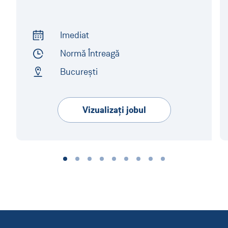
Imediat
Start of Work
Normă Întreagă
Employment Type
București
Address
Vizualizaţi jobul